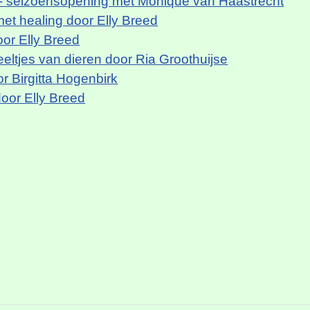
 seizoensopening met Monique van Haastrecht
et healing door Elly Breed
or Elly Breed
ltjes van dieren door Ria Groothuijse
r Birgitta Hogenbirk
oor Elly Breed