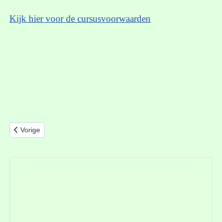
Kijk hier voor de cursusvoorwaarden
Vorig artikel: Cursusvoorwaarden 2024
Vorige